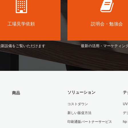
工場見学依頼
説明会・勉強会
最新設備をご覧いただけます
最新の活用・マーケティン
ソリューション
テ
商品
コストダウン
U
新しい販促方法
デ
印刷通販パートナーサービス
hp