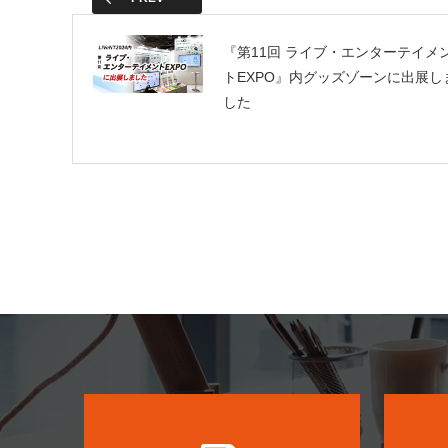
k
『第11回 ライブ・エンターテイメ
トEXPO』内グッズゾーンに出展し
した