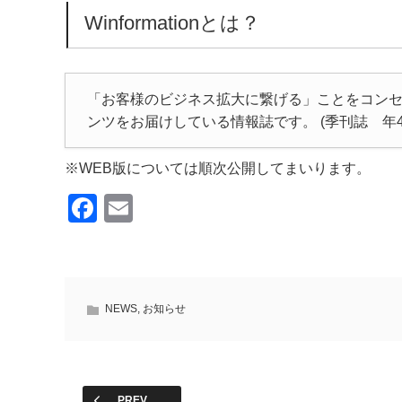
Winformationとは？
「お客様のビジネス拡大に繋げる」ことをコン
ンツをお届けしている情報誌です。 (季刊誌 年4
※WEB版については順次公開してまいります。
F
E
a
m
c
ail
e
NEWS
,
お知らせ
b
o
o
PREV