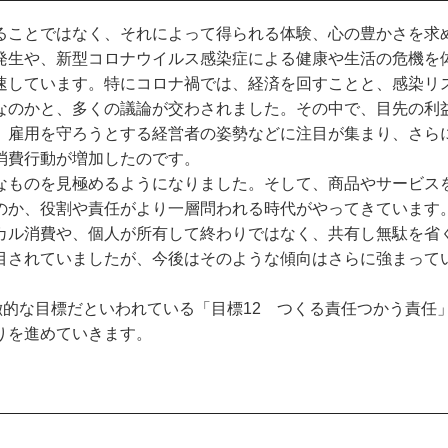
ことではなく、それによって得られる体験、心の豊かさを求
発生や、新型コロナウイルス感染症による健康や生活の危機を
速しています。特にコロナ禍では、経済を回すことと、感染リ
なのかと、多くの議論が交わされました。その中で、目先の利
、雇用を守ろうとする経営者の姿勢などに注目が集まり、さら
消費行動が増加したのです。
ものを見極めるようになりました。そして、商品やサービス
のか、役割や責任がより一層問われる時代がやってきています
カル消費や、個人が所有して終わりではなく、共有し無駄を省
目されていましたが、今後はそのような傾向はさらに強まって
的な目標だといわれている「目標12 つくる責任つかう責任
りを進めていきます。