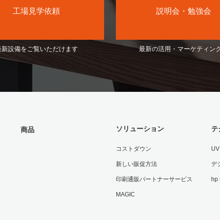
工場見学依頼
説明会・勉強会
最新設備をご覧いただけます
最新の活用・マーケティン
ソリューション
テ
商品
コストダウン
U
新しい販促方法
デ
印刷通販パートナーサービス
hp
MAGIC