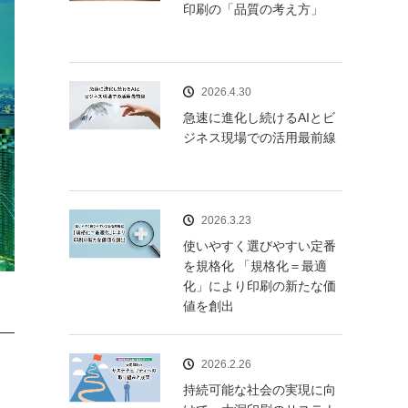
印刷の「品質の考え方」
2026.4.30
急速に進化し続けるAIとビ
ジネス現場での活用最前線
2026.3.23
使いやすく選びやすい定番
を規格化 「規格化＝最適
化」により印刷の新たな価
値を創出
2026.2.26
持続可能な社会の実現に向