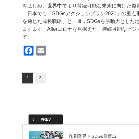
をはじめ、世界中でより持続可能な未来に向けた復
日本でも「SDGsアクションプラン2021」の重
を通じた成長戦略」と「Ⅲ．SDGsを原動力とした
ますます、Afterコロナを見据えた、持続可能な
す。
F
E
a
m
c
ail
e
1
2
b
o
o
k
PREV
印刷業界 × SDGs目標12