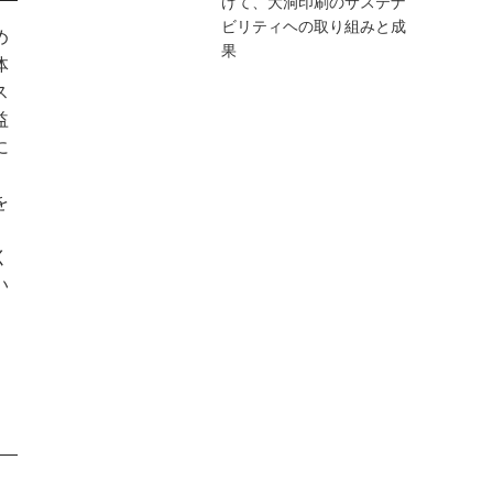
けて、大洞印刷のサステナ
ビリティヘの取り組みと成
め
果
体
ス
益
に
を
。
く
い
」