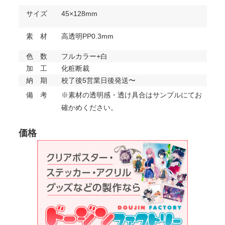
サイズ
45×128mm
素 材
高透明PP0.3mm
色 数
フルカラー+白
加 工
化粧断裁
納 期
校了後5営業日後発送〜
備 考
※素材の透明感・透け具合はサンプルにてお
確かめください。
価格