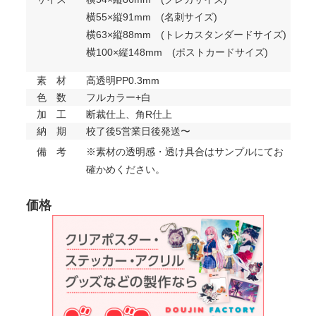
横55×縦91mm (名刺サイズ)
横63×縦88mm (トレカスタンダードサイズ)
横100×縦148mm (ポストカードサイズ)
素 材
高透明PP0.3mm
色 数
フルカラー+白
加 工
断裁仕上、角R仕上
納 期
校了後5営業日後発送〜
備 考
※素材の透明感・透け具合はサンプルにてお
確かめください。
価格