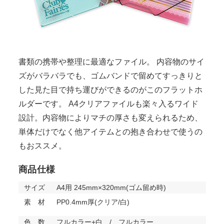
書類の携帯や整理に最適なファイル。
内容物のサイ
ズがバラバラでも、ゴムバンドで留めてすっきりと
した見た目で持ち運びができるのがこのフラットホ
ルダーです。
A4クリアファイルも楽々入るワイド
設計。内容物によりマチの厚さも変えられるため、
単体だけでなく他アイテムとの抱き合わせで使うの
もおススメ。
商品仕様
サイズ
A4用 245mm×320mm(ゴム留め時)
素 材
PP0.4mm厚(クリア/白)
色 数
フルカラー+白 / フルカラー