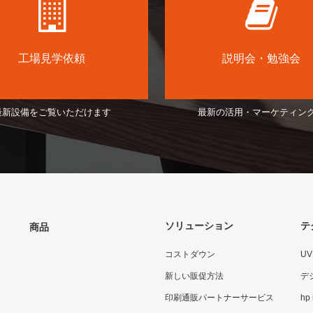
工場見学依頼
説明会・勉強会
最新設備をご覧いただけます
最新の活用・マーケティン
ソリューション
テ
商品
コストダウン
U
新しい販促方法
デ
印刷通販パートナーサービス
hp