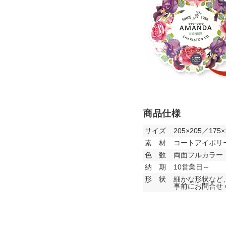
商品仕様
サイズ
205×205／17
素 材
コートアイボリー
色 数
両面フルカラー
納 期
10営業日～
形 状
細かな形状など
事前にお問合せ