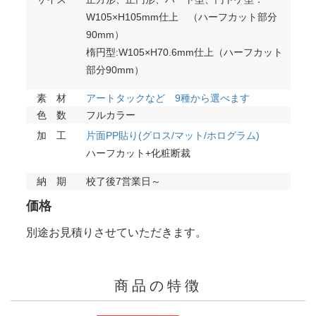
W105×H105mm仕上 （ハーフカット部分
90mm）
楕円型:W105×H70.6mm仕上（ハーフカット
部分90mm）
素 材
アートタックなど 9種から選べます
色 数
フルカラー
加 工
片面PP貼り(グロス/マット/ホログラム)
ハーフカット+化粧断裁
納 期
校了後7営業日～
価格
別途お見積りさせていただきます。
商品の特徴