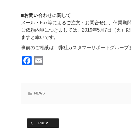
■お問い合わせに関して
メール・Fax等によるご注文・お問合せは、休業期
ご依頼内容につきましては、
2019年5月7日（火）
以
ますと幸いです。
事前のご相談は、弊社カスタマーサポートグループまで。(T
F
E
a
m
c
ail
e
NEWS
b
o
o
k
PREV