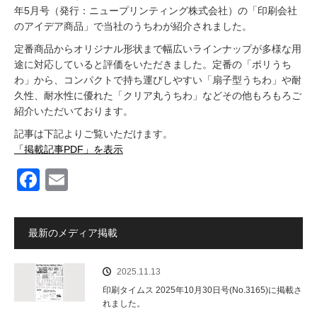
年5月号（発行：ニュープリンティング株式会社）の「印刷会社
のアイデア商品」で当社のうちわが紹介されました。
定番商品からオリジナル形状まで幅広いラインナップが多様な用
途に対応していると評価をいただきました。定番の「ポリうち
わ」から、コンパクトで持ち運びしやすい「扇子型うちわ」や耐
久性、耐水性に優れた「クリア丸うちわ」などその他もろもろご
紹介いただいております。
記事は下記よりご覧いただけます。
「掲載記事PDF」を表示
F
E
a
m
c
ail
最新のメディア掲載
e
b
2025.11.13
o
印刷タイムス 2025年10月30日号(No.3165)に掲載さ
れました。
o