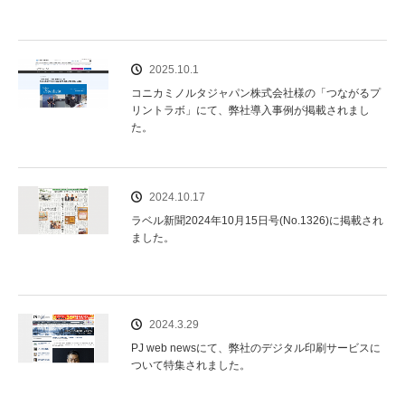
k
2025.10.1
コニカミノルタジャパン株式会社様の「つながるプ
リントラボ」にて、弊社導入事例が掲載されまし
た。
2024.10.17
ラベル新聞2024年10月15日号(No.1326)に掲載され
ました。
2024.3.29
PJ web newsにて、弊社のデジタル印刷サービスに
ついて特集されました。