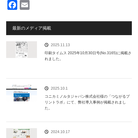
F
E
a
m
c
ail
最新のメディア掲載
e
b
2025.11.13
o
印刷タイムス 2025年10月30日号(No.3165)に掲載さ
れました。
o
k
2025.10.1
コニカミノルタジャパン株式会社様の「つながるプ
リントラボ」にて、弊社導入事例が掲載されまし
た。
2024.10.17