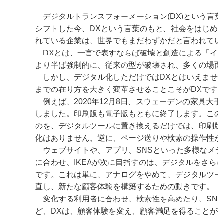
デジタルトランスフォーメーション(DX)という
シフトした今、DXという言葉のもと、社会をはじめ
れている企業は、世界でもまだわずかだと言われて
DXとは、一言で表すならば破壊と創造による「イノ
より半ば強制的に、従来の型が破壊され、多くの場
しかし、デジタル化しただけではDXとはいえませ
までの在り方を大きく変革させることこそがDXです
例えば、2020年12月8日、スウェーデンの家具大
しました。印刷版も電子版もともに終了します。こ
のを、デジタルツールに置き換えるだけでは、印刷
化はありません。逆に、ページ送りや検索の操作性
ウェブサイトや、アプリ、SNSといった多様なメ
に合わせ、IKEAが次に目指すのは、デジタルをさ
です。これは単に、アナログをやめて、デジタルツ
直し、新たな顧客体験を構築するための動きです。
変化する利用者に合わせ、検索性を高めたり、SN
ど、DXは、顧客体験を変え、顧客満足を得ることが