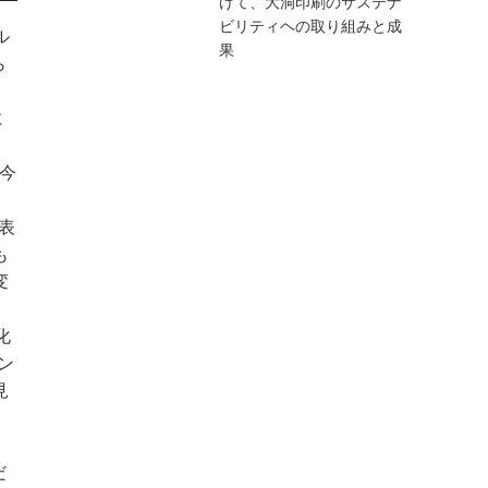
けて、大洞印刷のサステナ
ビリティヘの取り組みと成
ル
果
ら
に
今
表
も
変
化
ン
見
だ