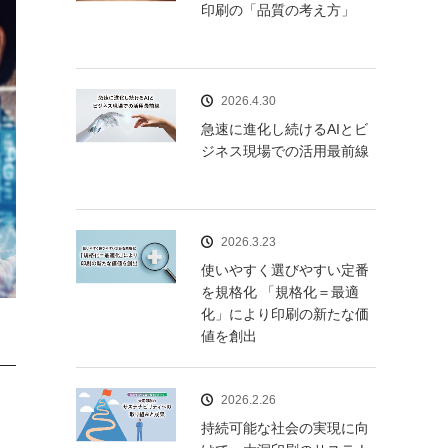
印刷の「品質の考え方」
2026.4.30
急速に進化し続けるAIとビ
ジネス現場での活用最前線
2026.3.23
使いやすく選びやすい定番
を規格化 「規格化＝最適
化」により印刷の新たな価
値を創出
2026.2.26
持続可能な社会の実現に向