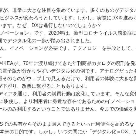
言葉が、非常に大きな注目を集めています。多くのものがデジタ
ビジネスが変わろうとしています。しかし、実際にDXを進め
います。なぜ、DXは進行しないのでしょうか？
ベーション」です。2020年は、新型コロナウイルス感染症
面でデジタル化の一歩が踏み出されました。
ん。イノベーションが必要です。テクノロジーを手段として、
。
手IKEAが、70年に渡り続けてきた年刊商品カタログの廃刊を発
の電子版が分かりやすいデジタル化の例です。アナログだった
版そのものがウェブ上で見えるだけで、利用者の体験に大きな
が下がり、改悪に繋がることもあります。
ディアを通じ、利用者の購買行動は変化しています。そんな変
らに駆使し、より利用者に身近な存在であるためのイノベーショ
ールのみ利用するということではありません。今までの価値を
Sでの共有からそのまま購入できるといった利便性を高めるな
本来の目的です。しかし、いつの間にか「デジタル化＝DX」