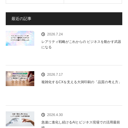
e
b
o
最近の記事
o
2026.7.24
k
レアリティ戦略がこれからの ビジネスを動かす武器
になる
2026.7.17
複雑化するCXを支える大洞印刷の「品質の考え方」
2026.4.30
急速に進化し続けるAIとビジネス現場での活用最前
線