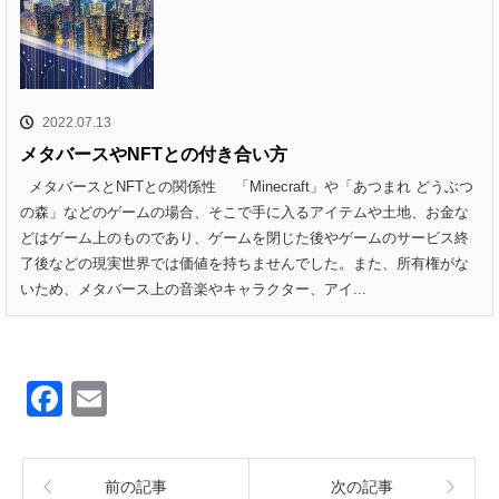
2022.07.13
メタバースやNFTとの付き合い方
メタバースとNFTとの関係性 「Minecraft」や「あつまれ どうぶつ
の森」などのゲームの場合、そこで手に入るアイテムや土地、お金な
どはゲーム上のものであり、ゲームを閉じた後やゲームのサービス終
了後などの現実世界では価値を持ちませんでした。また、所有権がな
いため、メタバース上の音楽やキャラクター、アイ...
F
E
a
m
c
ail
前の記事
次の記事