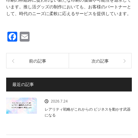
います。推し活グッズの制作においても、お客様のパートナーと
して、時代のニーズに柔軟に応えるサービスを提供しています。
F
E
a
m
c
ail
前の記事
次の記事
e
b
o
最近の記事
o
2026.7.24
k
レアリティ戦略がこれからの ビジネスを動かす武器
になる