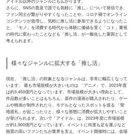
アイドル以外のジャンルにも広がります。
さらに、SNSの普及で誰でも気軽に「推し」について発信でき、
ファン同士が繋がりやすくなったことや、コロナ禍でオンライン
コンテンツが急増し、気軽に推し活に参加できるようになったこ
と、「モノ」を消費する時代から体験に価値を置く「コト」重視
の時代に変わったことなども「推し活」が一般化した要因として
考えられます。
様々なジャンルに拡大する「推し活」
現在、「推し活」の対象となるジャンルは、非常に幅広くなって
います。 最も市場規模が大きいものは 「アニメ」で、2023年度
は約3,450億円となっています。市場規模が大きい理由として、
作品数が多いことはもちろん、原作の漫画が購入されたり、ゲー
ムや映画が制作されたり、モデルとなったスポットを巡る 「聖
地巡礼」が起こったりと、様々な形態に消費が拡大しやすいこと
が挙げられます。次いで「アイドル」は、2023年度に市場規模
が約1,900億円となっています。イベントに何度も足を運ぶなど
熱置の高いファンたちが業界を支え、イベント開催時には、会場