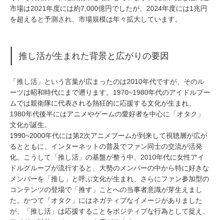
市場は2021年度には約7,000億円でしたが、2024年度には1兆円
を超えると予測され、市場規模は年々拡大しています。
推し活が生まれた背景と広がりの要因
「推し活」という言葉が広まったのは2010年代ですが、そのル
ーツは昭和時代にまで遡ります。1970~1980年代のアイドルプー
ムでは親衛隊に代表される熱狂的に応援する文化が生まれ、
1980年代後半にはアニメやゲームの愛好者を中心に「オタク」
文化が誕生。
1990~2000年代には第2次アニメブームが到来して視聴層が広が
るとともに、インターネットの普及でファン同士の交流が活発
化。こうして「推し活」の基盤が整う中、2010年代に女性アイ
ドルグループが流行すると、大勢のメンバーの中から特に好きな
メンバーを「推し」と呼ぶ文化が生まれ、さらにファン参加型の
コンテンツの登場で「推す」ことへの当事者意識が芽生えまし
た。かつて「オタク」にはネガティプなイメージがありました
が、「推し活」は応援することをポジティブな行為として捉え、