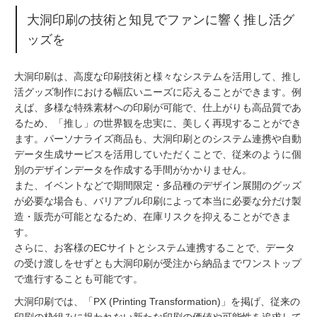
大洞印刷の技術と知見でファンに響く推し活グ
ッズを
大洞印刷は、高度な印刷技術と様々なシステムを活用して、推し
活グッズ制作における幅広いニーズに応えることができます。例
えば、多様な特殊素材への印刷が可能で、仕上がりも高品質であ
るため、「推し」の世界観を忠実に、美しく再現することができ
ます。パーソナライズ商品も、大洞印刷とのシステム連携や自動
データ生成サービスを活用していただくことで、従来のように個
別のデザインデータを作成する手間がかかりません。
また、イベントなどで期間限定・多品種のデザイン展開のグッズ
が必要な場合も、バリアブル印刷によって本当に必要な分だけ製
造・販売が可能となるため、在庫リスクを抑えることができま
す。
さらに、お客様のECサイトとシステム連携することで、データ
の受け渡しをせずとも大洞印刷が受注から納品までワンストップ
で進行することも可能です。
大洞印刷では、「PX (Printing Transformation)」を掲げ、従来の
印刷の枠組みに捉われない新たな印刷の価値や可能性を追求して