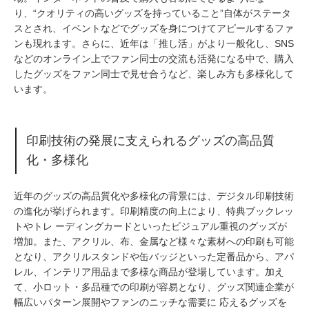
り、“クオリティの高いグッズを持っていること”自体がステータ
スとされ、イベントなどでグッズを身につけてアピールするファ
ンも現れます。さらに、近年は「推し活」がより一般化し、SNS
などのオンライン上でファン同士の交流も活発になる中で、購入
したグッズをファン同士で見せ合うなど、楽しみ方も多様化して
います。
印刷技術の発展に支えられるグッズの高品質
化・多様化
近年のグッズの高品質化や多様化の背景には、デジタル印刷技術
の進化が挙げられます。印刷精度の向上により、特典ブックレッ
トやトレ ーディングカードといったビジュアル重視のグッズが
増加。また、アクリル、布、金属など様々な素材への印刷も可能
となり、アクリルスタンドや缶バッジといった定番品から、アパ
レル、インテリア用品まで多様な商品が登場しています。加え
て、小ロット・多品種での印刷が容易となり、グッズ関連企業が
幅広いパターン展開やファンのニッチな需要に 応えるグッズを