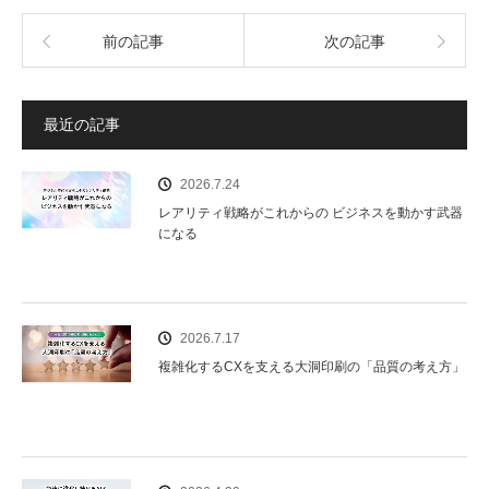
c
ail
前の記事
次の記事
e
b
o
最近の記事
o
2026.7.24
k
レアリティ戦略がこれからの ビジネスを動かす武器
になる
2026.7.17
複雑化するCXを支える大洞印刷の「品質の考え方」