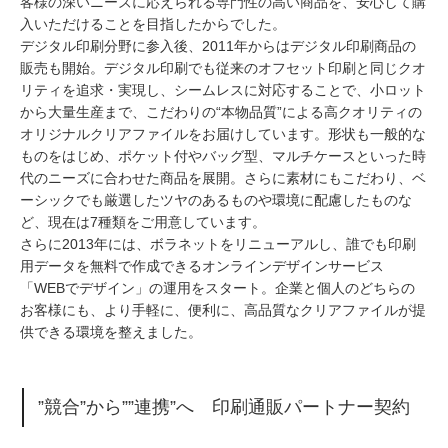
客様の深いニーズに応えられる専門性の高い商品を、安心して購
入いただけることを目指したからでした。
デジタル印刷分野に参入後、2011年からはデジタル印刷商品の
販売も開始。デジタル印刷でも従来のオフセット印刷と同じクオ
リティを追求・実現し、シームレスに対応することで、小ロット
から大量生産まで、こだわりの“本物品質”による高クオリティの
オリジナルクリアファイルをお届けしています。形状も一般的な
ものをはじめ、ポケット付やバッグ型、マルチケースといった時
代のニーズに合わせた商品を展開。さらに素材にもこだわり、ベ
ーシックでも厳選したツヤのあるものや環境に配慮したものな
ど、現在は7種類をご用意しています。
さらに2013年には、ボラネットをリニューアルし、誰でも印刷
用データを無料で作成できるオンラインデザインサービス
「WEBでデザイン」の運用をスタート。企業と個人のどちらの
お客様にも、より手軽に、便利に、高品質なクリアファイルが提
供できる環境を整えました。
”競合”から””連携”へ 印刷通販パートナー契約