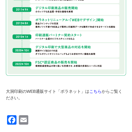
大洞印刷のWEB通販サイト「ボラネット」は
こちら
からご覧く
ださい。
F
E
a
m