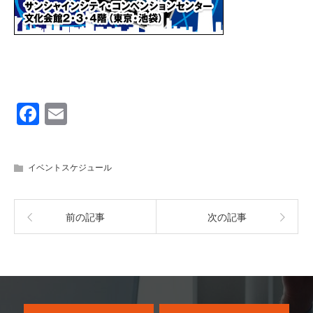
F
E
a
m
c
ail
イベントスケジュール
e
b
前の記事
次の記事
o
o
k