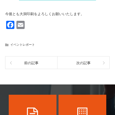
今後とも大洞印刷をよろしくお願いいたします。
F
E
a
m
c
ail
イベントレポート
e
b
前の記事
次の記事
o
o
k