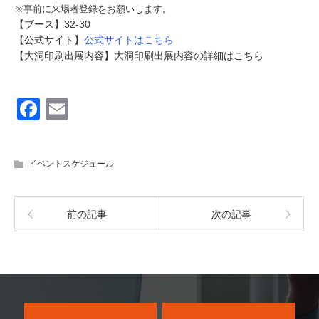
※事前に来場者登録をお願いします。
【ブース】32-30
【公式サイト】
公式サイトはこちら
【大洞印刷出展内容】大洞印刷出展内容の詳細はこちら
F
E
a
m
c
ail
イベントスケジュール
e
b
前の記事
次の記事
o
o
k