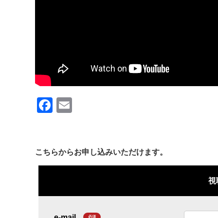
F
E
a
m
c
ail
e
こちらからお申し込みいただけます。
b
o
o
k