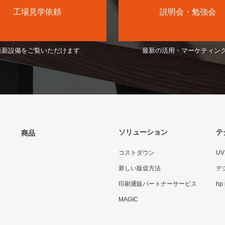
工場見学依頼
説明会・勉強会
最新設備をご覧いただけます
最新の活用・マーケティン
ソリューション
テ
商品
コストダウン
U
新しい販促方法
デ
印刷通販パートナーサービス
hp
MAGIC