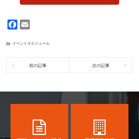
F
E
a
m
c
ail
イベントスケジュール
e
b
前の記事
次の記事
o
o
k