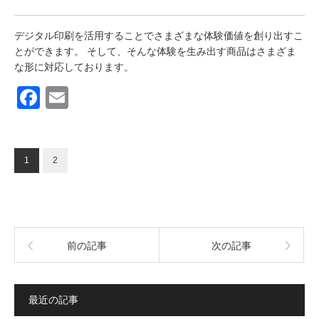
デジタル印刷を活用することでさまざまな体験価値を創り出すこ
とができます。 そして、そんな体験を生み出す商品はさまざま
な形に対応しております。
F
E
a
m
c
ail
e
1
2
b
o
o
前の記事
次の記事
k
最近の記事