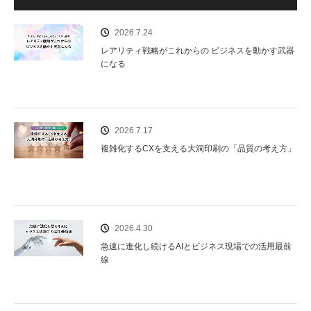
o
2026.7.24
k
レアリティ戦略がこれからの ビジネスを動かす武器
になる
2026.7.17
複雑化するCXを支える大洞印刷の「品質の考え方」
2026.4.30
急速に進化し続けるAIとビジネス現場での活用最前
線