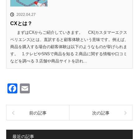
2022.04.27
CXとは？
まずはCXからご紹介していきます。 CX(カスタマーエクス
ペリエンス)とは、直訳すると顧客体験という意味です。例えば、
商品を購入する場合の顧客体験は以下のようなものが挙げられま
す。 1.テレビやSNSで商品を知る 2.商品に関する情報や口コミ
などを調べる 3.店舗や商品サイトを訪れ...
F
E
a
m
c
ail
前の記事
次の記事
e
b
o
最近の記事