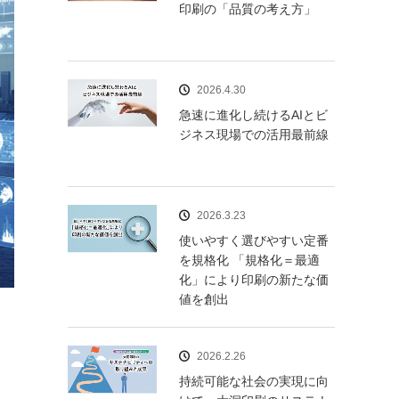
印刷の「品質の考え方」
2026.4.30
急速に進化し続けるAIとビ
ジネス現場での活用最前線
2026.3.23
使いやすく選びやすい定番
を規格化 「規格化＝最適
化」により印刷の新たな価
値を創出
2026.2.26
持続可能な社会の実現に向