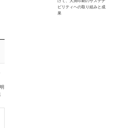
けて、大洞印刷のサステナ
ビリティヘの取り組みと成
果
の
明
進