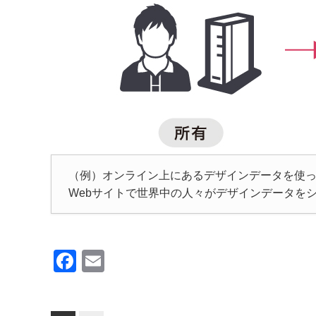
（例）オンライン上にあるデザインデータを使
Webサイトで世界中の人々がデザインデータを
F
E
a
m
c
ail