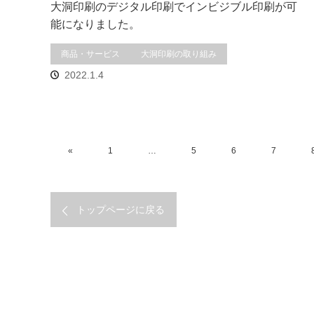
大洞印刷のデジタル印刷でインビジブル印刷が可
能になりました。
商品・サービス
大洞印刷の取り組み
2022.1.4
«
1
…
5
6
7
トップページに戻る