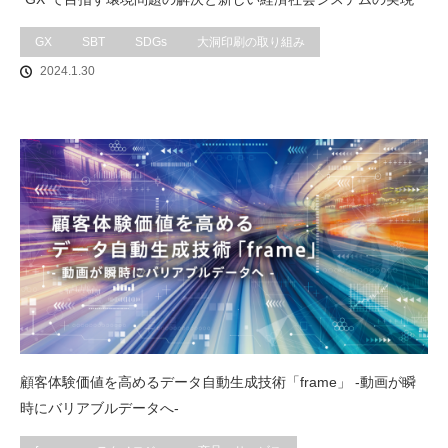
GX
SBT
SDGs
大洞印刷の取り組み
2024.1.30
顧客体験価値を高めるデータ自動生成技術「frame」 -動画が瞬
時にバリアブルデータへ-